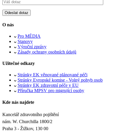
O nás
Pro MÉDIA
Stanovy
Výroční zprávy
Zásady ochrany osobních údajů
Užitečné odkazy
Stránky EK věnované plánované péči
Stránky Evropské komise - Volný pohyb osob
Stránky EK zdravotní péče v EU
Příručka MPSV pro migrující osoby
Kde nás najdete
Kancelář zdravotního pojištění
nám. W. Churchilla 1800/2
Praha 3 - Žižkov, 130 00