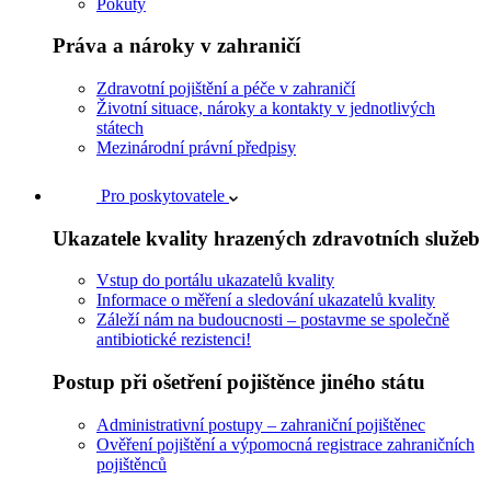
Pokuty
Práva a nároky v zahraničí
Zdravotní pojištění a péče v zahraničí
Životní situace, nároky a kontakty v jednotlivých
státech
Mezinárodní právní předpisy
Pro poskytovatele
Ukazatele kvality hrazených zdravotních služeb
Vstup do portálu ukazatelů kvality
Informace o měření a sledování ukazatelů kvality
Záleží nám na budoucnosti – postavme se společně
antibiotické rezistenci!
Postup při ošetření pojištěnce jiného státu
Administrativní postupy – zahraniční pojištěnec
Ověření pojištění a výpomocná registrace zahraničních
pojištěnců