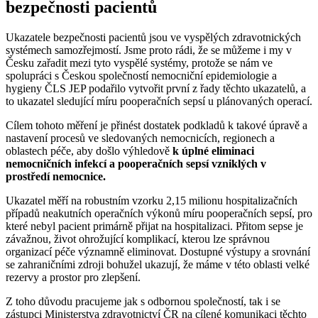
bezpečnosti pacientů
Ukazatele bezpečnosti pacientů jsou ve vyspělých zdravotnických
systémech samozřejmostí. Jsme proto rádi, že se můžeme i my v
Česku zařadit mezi tyto vyspělé systémy, protože se nám ve
spolupráci s Českou společností nemocniční epidemiologie a
hygieny ČLS JEP podařilo vytvořit první z řady těchto ukazatelů, a
to ukazatel sledující míru pooperačních sepsí u plánovaných operací.
Cílem tohoto měření je přinést dostatek podkladů k takové úpravě a
nastavení procesů ve sledovaných nemocnicích, regionech a
oblastech péče, aby došlo výhledově
k úplné eliminaci
nemocničních infekcí a pooperačních sepsí vzniklých v
prostředí nemocnice.
Ukazatel měří na robustním vzorku 2,15 milionu hospitalizačních
případů neakutních operačních výkonů míru pooperačních sepsí, pro
které nebyl pacient primárně přijat na hospitalizaci. Přitom sepse je
závažnou, život ohrožující komplikací, kterou lze správnou
organizací péče významně eliminovat. Dostupné výstupy a srovnání
se zahraničními zdroji bohužel ukazují, že máme v této oblasti velké
rezervy a prostor pro zlepšení.
Z toho důvodu pracujeme jak s odbornou společností, tak i se
zástupci Ministerstva zdravotnictví ČR na cílené komunikaci těchto