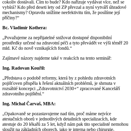
cokoliv dostávali. Čím to bude? Kdo nařizuje vydávat více, než se
vybírá? Kdo před deseti lety od ZP převzal a nyní vytváří úhradové
mechanismy? Opravdu snížíme neefektivitu tím, že posílíme její
příčiny?“
Bc. Vladimír Kothera:
„Považujeme za nepřijatelné snižovat dostupné disponibilní
prostředky určené na zdravotní péči a tyto převádět ve výši téměř 20
mld. Kč do nově vznikajících fondů.“
Zajímavé názory najdeme také v reakcích na tento seminář:
Ing. Radovan Kouřil:
„Představa o podobě reformy, která by z pohledu zdravotních
pojišťoven přispěla k řešení aktuálních problémů, je shrnuta v
rozsáhlé koncepci „Zdravotnictví 2030+“ zpracované Kanceláří
zdravotního pojištění.“
Ing. Michal Čarvaš, MBA:
„Opakovaně se pozastavujeme nad tím, proč máme nejvíce
atestačních oborů v jednotlivých detailních specializacích, kde
atestuje do 20 lékařů za 5 let, když nám pak tito specialisté nemohou
sloužit na základních oborech, jako je interna nebo chirurgie,