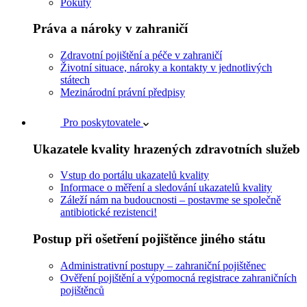
Pokuty
Práva a nároky v zahraničí
Zdravotní pojištění a péče v zahraničí
Životní situace, nároky a kontakty v jednotlivých
státech
Mezinárodní právní předpisy
Pro poskytovatele
Ukazatele kvality hrazených zdravotních služeb
Vstup do portálu ukazatelů kvality
Informace o měření a sledování ukazatelů kvality
Záleží nám na budoucnosti – postavme se společně
antibiotické rezistenci!
Postup při ošetření pojištěnce jiného státu
Administrativní postupy – zahraniční pojištěnec
Ověření pojištění a výpomocná registrace zahraničních
pojištěnců