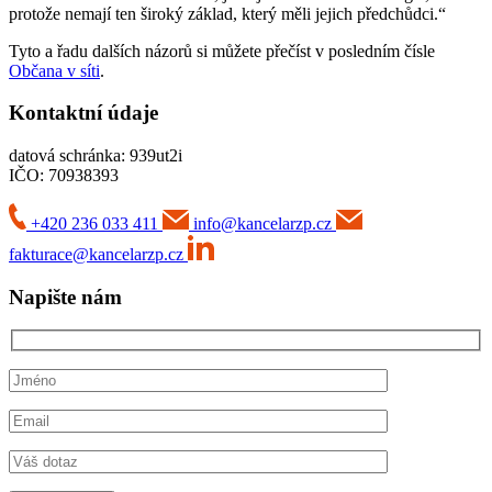
protože nemají ten široký základ, který měli jejich předchůdci.“
Tyto a řadu dalších názorů si můžete přečíst v posledním čísle
Občana v síti
.
Kontaktní údaje
datová schránka: 939ut2i
IČO: 70938393
+420 236 033 411
info@kancelarzp.cz
fakturace@kancelarzp.cz
Napište nám