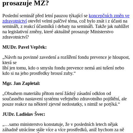
prosazuje MZ?
Poslední seminář před letní pauzou týkající se
koncepčních změn ve
zdravotnictví
otevřel velmi palčivé téma, což bylo znát i z účasti na
semináři, z reakcí účastníků i debaty na semináři. Takže jak nahlížet
na legislativní změny, které aktuálně prosazuje Ministerstvo
zdravotnictví?
MUDr. Pavel Vepřek:
„Návrh na povinné zavedení a rozšíření fondu prevence je hloupost,
která se
líbí jen tomu, kdo o smyslu fondu prevence nemá ani tušení nebo
kdo si na jeho prostředky brousí zuby.“
Mgr. Jan Zapletal:
„Obsahem materiálu přitom není žádný zásadní odklon od
současného nastavení systému veřejného zdravotního pojištění, ale
pouze reakce na některé zjevné nedostatky, s nimiž se potýká.“
JUDr. Ladislav Švec:
„…samo ministerstvo konstatuje, že v posledních letech nějak
záhadně utrácíme stále více a více prostředků, aniž bychom za ně