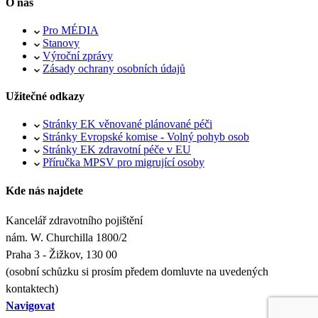
O nás
Pro MÉDIA
Stanovy
Výroční zprávy
Zásady ochrany osobních údajů
Užitečné odkazy
Stránky EK věnované plánované péči
Stránky Evropské komise - Volný pohyb osob
Stránky EK zdravotní péče v EU
Příručka MPSV pro migrující osoby
Kde nás najdete
Kancelář zdravotního pojištění
nám. W. Churchilla 1800/2
Praha 3 - Žižkov, 130 00
(osobní schůzku si prosím předem domluvte na uvedených
kontaktech)
Navigovat