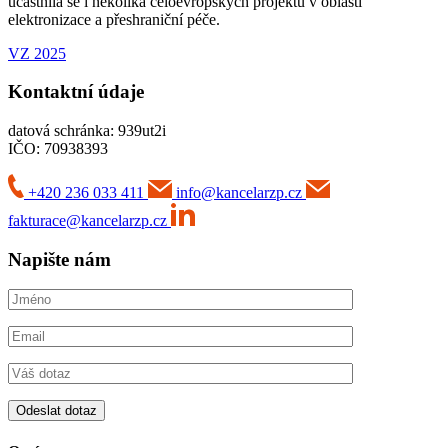
účastnila se i několika celoevropských projektů v oblasti
elektronizace a přeshraniční péče.
VZ 2025
Kontaktní údaje
datová schránka: 939ut2i
IČO: 70938393
+420 236 033 411
info@kancelarzp.cz
fakturace@kancelarzp.cz
Napište nám