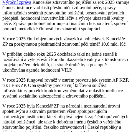
Výroční zpráva
Kanceláře zdravotního pojištění za rok 2025 shrnuje
činnost instituce v oblasti přeshraniční zdravotní péče, správy
informačních systémů zdravotního pojištění, posuzování právních
předpisů, hodnocení inovativních léčiv a vývoje ukazatelů kvality
péče. Zpráva podrobně informuje o finančním hospodaření, správní
pomoci, metodické činnosti i mezinárodní spolupráci.
V roce 2025 činil objem nových závazků a pohledávek Kanceláře
ZP za poskytnutou přeshraniční zdravotní péči téměř 10,6 mld. Kč.
V průběhu celého roku 2025 docházelo také na jedné straně k
rozšiřování a vylepšování Portálu ukazatelů kvality a k transformaci
projektu měření dekubitů, na straně druhé byla postupně
ukončována agenda hodnocení VILP.
V roce 2025 fungoval rovněž v ostrém provozu jak systém AP KZP,
tak i ESKZP. Oba systémy představují klíčovou součást
infrastruktury pro elektronickou výměnu dat v oblasti koordinace
systémů sociálního zabezpečení a zdravotního pojištění.
V roce 2025 byla Kancelář ZP na národní i mezinárodní úrovni
spolehlivým a aktivním partnerem všem spolupracujícím
partnerským institucím, který přispívá nejen k zajištění oprávněných
nároků pojištěnců, ale také k dobrému jménu českého veřejného
zdravotního pojištění, českého zdravotnictví i České republiky a