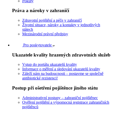
Pokuty
Práva a nároky v zahraničí
Zdravotní pojištění a péče v zahraničí
Životní situace, nároky a kontakty v jednotlivých
státech
Mezinárodní právní předpisy
Pro poskytovatele
Ukazatele kvality hrazených zdravotních služeb
Vstup do portálu ukazatelů kvality
Informace o měření a sledování ukazatelů kvality
Záleží nám na budoucnosti – postavme se společně
antibiotické rezistenci!
Postup při ošetření pojištěnce jiného státu
Administrativní postupy – zahraniční pojištěnec
Ověření pojištění a výpomocná registrace zahraničních
pojištěnců